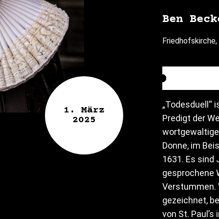
Ben Beck
Friedhofskirche,
„Todesduell“ i
1. März
Predigt der We
2025
wortgewaltige
Donne, im Beis
1631. Es sind 
gesprochene W
Verstummen. 
gezeichnet, be
von St. Paul’s 