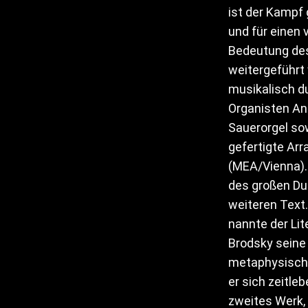
ist der Kampf 
und für einen 
Bedeutung des
weitergeführt 
musikalisch d
Organisten And
Sauerorgel sow
gefertigte Ar
(MEA/Vienna).
des großen Du
weiteren Text.
nannte der Lit
Brodsky seine
metaphysische
er sich zeitle
zweites Werk,