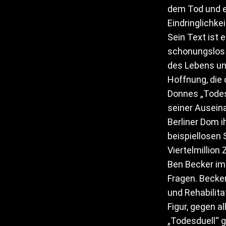
dem Tod und er
Eindringlichkei
Sein Text ist 
schonungslos i
des Lebens und
Hoffnung, die 
Donnes „Todes
seiner Ausein
Berliner Dom i
beispiellosen 
Viertelmillion
Ben Becker im 
Fragen. Becke
und Rehabilita
Figur, gegen al
„Todesduell“ g