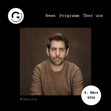
News
Programm
Über uns
8. März
2026
© Mena Zoo