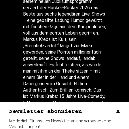
seinem neuen Jubiläumsprogramm
serviert der Hocker-Rocker 2026 das
Beste aus sechs legendären Live-Shows
– eine geballte Ladung Humor, gewürzt
mit frischen Gags aus dem Kneipenleben,
voll aus dem echten Leben gegriffen.
Markus Krebs ist Kult, sein
„Brennholzverleih“ längst zur Marke
geworden, seine Pointen millionenfach
geteilt, seine Shows landauf, landab
ausverkauft. Es fühlt sich an, als würde
man mit ihm an der Theke sitzen – mit
einem Bier in der Hand und einem
Dauergrinsen im Gesicht. Ehrlich.
Authentisch. Zum Brüllen komisch. Das
ist Markus Krebs: 15 Jahre Live-Comedy,
6 Programme, Millionen Fans – und noch
lange kein Ende in Sicht.
Newsletter abonnieren
X
Melde dich für unseren Newsletter an und verpasse keine
Veranstaltungen!