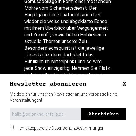
Gemüsebeilage in Form einer motzenden
Möhre vom Sicherheitsdienst. Den
Hauptgang bildet natürlich auch hier
wieder die weise und abgeklärte Echse
mit ihrem Überblick über Vergangenheit
und Zukunft, sowie tiefen Einblicken in
aktuelle Themen unserer Zeit.
Besonders echsquisit ist die jeweilige
Tageskarte, denn dort steht das
Publikum im Mittelpunkt und so wird
jede Show einzigartig. Nehmen Sie Platz
und genießen Sie als Ehrengast einen
Abend in bester Gesellschaft!
Newsletter abonnieren
X
Melde dich für unseren Newsletter an und verpasse keine
Veranstaltungen!
Abschicken
Newsletter
Presse
Ich akzeptiere die
Datenschutzbestimmungen
Datenschutz
Impressum